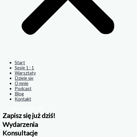
Start
Sesje 1 : 1
Warsztaty
Dzieje się
O mnie
Podcast
Blog
Kontakt
UMAWIAM SIĘ
Zapisz się już dziś!
Wydarzenia
Konsultacje