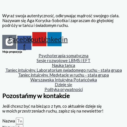
Wyraź swoja autentyczność, odkrywając mądrość swojego ciała.
Nazywam się Aga Korycka-Sobotka i zapraszam do głębokiej
podróży w tańcu i świadomym ruchu.
Facebook-
Youtube
Linkedin
f
Moja propozycja
Psychoterapia somatyczna
Sesje rozwojowe LBMS i EFT
Nauka tańca
Taniec intuicyjny. Laboratorium świadomego ruchu - stała grupa
Taniec intuicyjny. Medytacje w ruchu - stała grupa
Warszawska Intuicyjna Potańcówka
Dzieje się
Polityka prywatności
Pozostańmy w kontakcie
Jeśli chcesz być na bieżąco z tym, co aktualnie dzieje się
w moich przestrzeniach ruchu, zapisz się na newsletter!
Nazwa