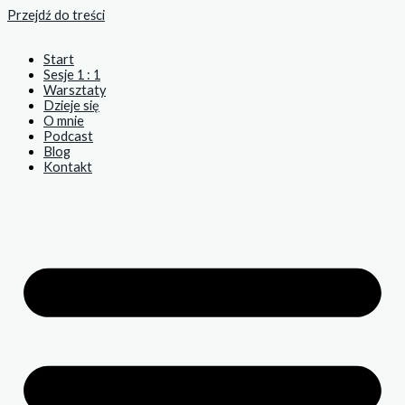
Przejdź do treści
Start
Sesje 1 : 1
Warsztaty
Dzieje się
O mnie
Podcast
Blog
Kontakt